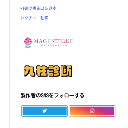
内観の書き出し見本
レクチャー動画
製作者のSNSをフォローする