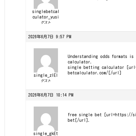
singlebetcal
culator_yusi
ゲスト
2026年6月7日 9:57 PM
Understanding odds formats is 
calculator.
single betting calculator [url
betcalculator.com/[/url]
single_zlEI
ゲスト
2026年6月7日 10:14 PM
free single bet [url=https://s
bet[/url].
single_gkEt