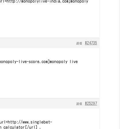
rl=http://monopolylive-india.com]monopoly
#24735
返信
monopoly-live-score.com]monopoly live
#25297
返信
url=http://www.singlebet-
n calculator[/url] .