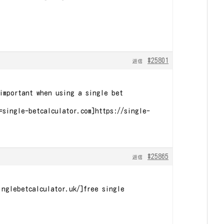
#25801
返信
important when using a single bet
=single-betcalculator.com]https://single-
#25865
返信
inglebetcalculator.uk/]free single