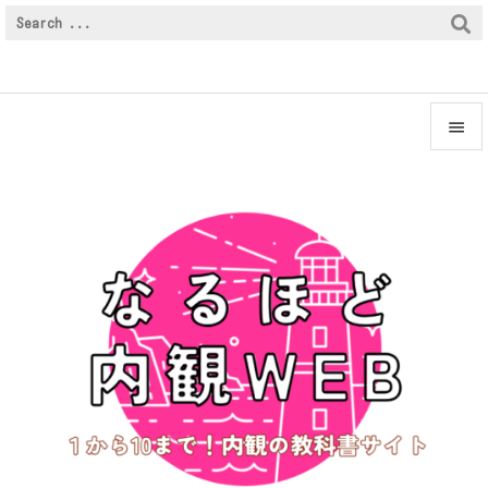


メニュ

サイド

前へ

次へ

検索