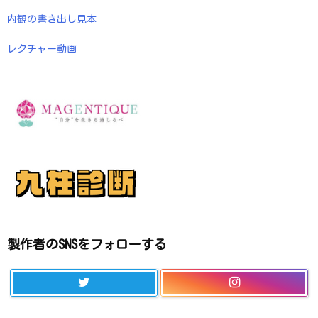
内観の書き出し見本
レクチャー動画
製作者のSNSをフォローする