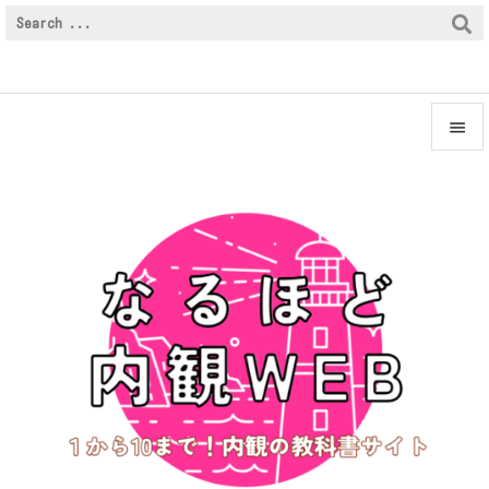


メニュ

サイド

前へ

次へ

検索