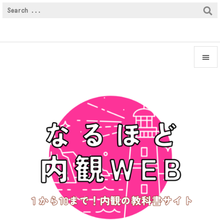


メニュ

サイド

前へ

次へ

検索