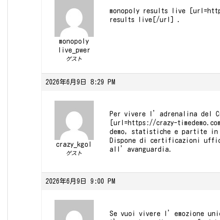
monopoly results live [url=htt
results live[/url] .
monopoly
live_pwer
ゲスト
2026年6月9日 8:29 PM
Per vivere l’adrenalina del Cr
[url=https://crazy-timedemo.co
demo, statistiche e partite in
Dispone di certificazioni uffi
crazy_kgol
all’avanguardia.
ゲスト
2026年6月9日 9:00 PM
Se vuoi vivere l’emozione uni