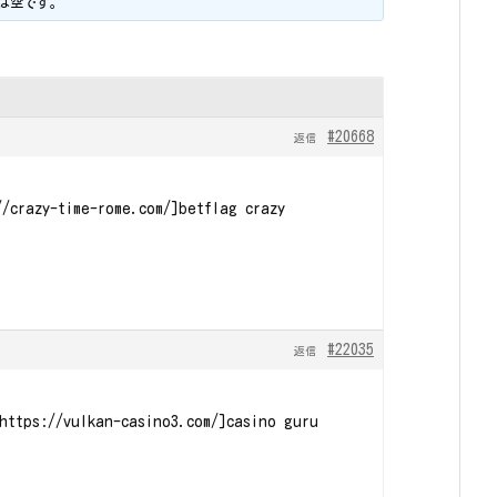
は空です。
#20668
返信
//crazy-time-rome.com/]betflag crazy
#22035
返信
https://vulkan-casino3.com/]casino guru