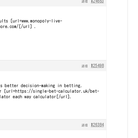
#24683
返信
ults [url=www.monopoly-live-
core.com/[/url] .
#25498
返信
s better decision-making in betting.
r [url=https://single-bet-calculator.uk/bet-
lator each way calculator[/url].
#26384
返信