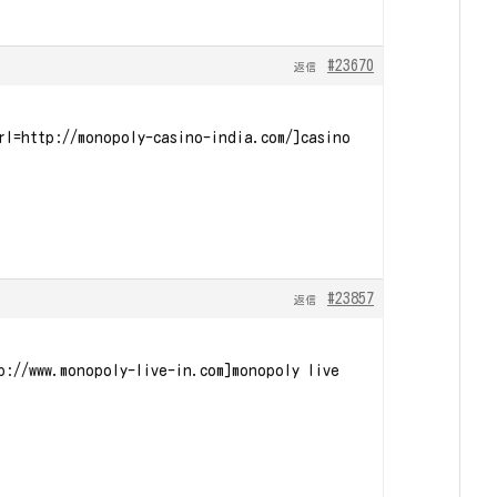
#23670
返信
rl=http://monopoly-casino-india.com/]casino
#23857
返信
p://www.monopoly-live-in.com]monopoly live