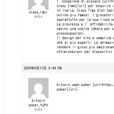
l’occasione di provare [url=ht
crazy time[/url] per scoprire 
In Italia, Crazy Time Slot Cas
crazy_ldpi
online piu famosi. I giocatori
ゲスト
soprattutto per la sua ricca s
La sicurezza e l’affidabilita
casino una scelta ideale per c
preoccupazioni.
Il design del sito e semplice 
che ai piu esperti. Le animazi
rendere il gioco piu emozionan
ottimizzazioni per dispositivi
2026年6月11日 6:44 PM
bitcoin cash poker [url=https:
poker[/url] .
bitcoin
poker_fuPn
ゲスト