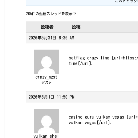
このトピック
205件の返信スレッドを表示中
投稿者
投稿
2026年5月31日 6:36 AM
betflag crazy time [url=https:
time[/url].
crazy_mzst
ゲスト
2026年6月1日 11:50 PM
casino guru vulkan vegas [url=
vulkan vegas[/url].
vulkan_ehel