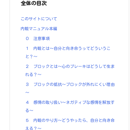
全体の目次
このサイトについて
内観マニュアル本編
０ 注意事項
１ 内観とは～自分と向き合うってどういうこ
と？～
２ ブロックとは～心のブレーキはどうして生ま
れる？～
３ ブロックの抵抗～ブロックが外れにくい理由
～
４ 感情の取り扱い～ネガティブな感情を解放す
る～
５ 内観のやり方～どうやったら、自分と向き合
える？～