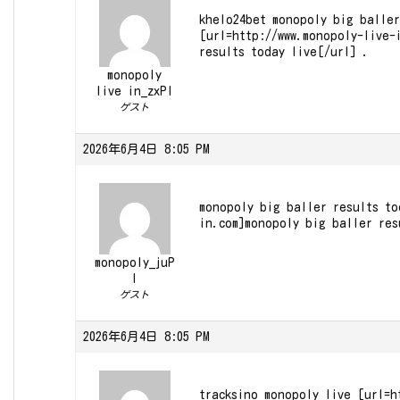
khelo24bet monopoly big baller
[url=http://www.monopoly-live-
results today live[/url] .
monopoly
live in_zxPl
ゲスト
2026年6月4日 8:05 PM
monopoly big baller results to
in.com]monopoly big baller res
monopoly_juP
l
ゲスト
2026年6月4日 8:05 PM
tracksino monopoly live [url=h