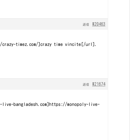
#20463
返信
/crazy-timez.com/]crazy time vincite[/url].
#21674
返信
-live-bangladesh.com]https://monopoly-live-