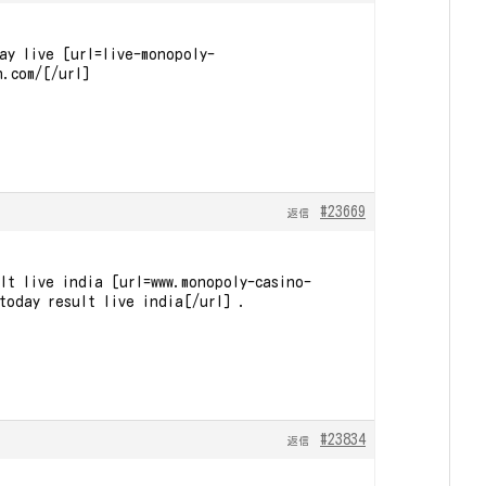
ay live [url=live-monopoly-
n.com/[/url]
#23669
返信
lt live india [url=www.monopoly-casino-
today result live india[/url] .
#23834
返信