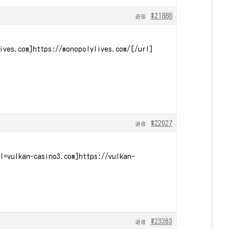
#21888
返信
ives.com]https://monopolylives.com/[/url]
#22027
返信
l=vulkan-casino3.com]https://vulkan-
#23363
返信