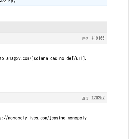
は空です。
#19165
返信
solanagxy.com/]solana casino de[/url].
#20257
返信
s://monopolylives.com/]casino monopoly