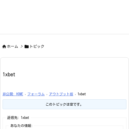


ホーム
>
トピック
1xbet
非公開: HOME
›
フォーラム
›
アウトプット板
›
1xbet
このトピックは空です。
返信先: 1xbet
あなたの情報: