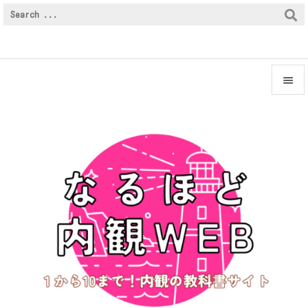


メニュ

サイド

前へ

次へ

検索