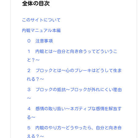
全体の目次
このサイトについて
内観マニュアル本編
０ 注意事項
１ 内観とは～自分と向き合うってどういうこ
と？～
２ ブロックとは～心のブレーキはどうして生ま
れる？～
３ ブロックの抵抗～ブロックが外れにくい理由
～
４ 感情の取り扱い～ネガティブな感情を解放す
る～
５ 内観のやり方～どうやったら、自分と向き合
える？～