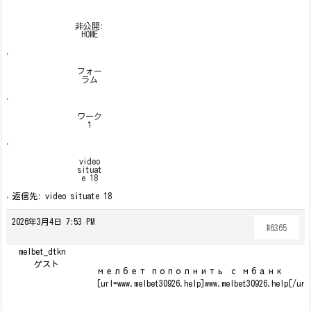
非公開:
HOME
›
フォー
ラム
›
ワーク
１
›
video
situat
e 18
›
返信先: video situate 18
2026年3月4日 7:53 PM
#6365
melbet_dtkn
ゲスト
мелбет пополнить с мбанк
[url=www.melbet30926.help]www.melbet30926.help[/url