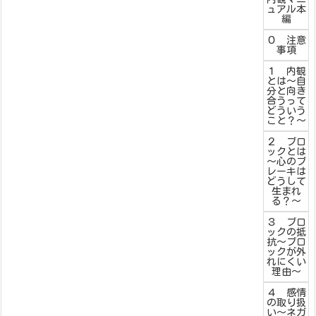
ュアル本
編
０ 注意
事項
１ 内観
とは～自
分と向き
合うって
どういう
こと？～
２ ブロ
ックとは
～心のブ
レーキは
どうして
生まれ
る？～
３ ブロ
ックの抵
抗～ブロ
ックが外
れにくい
理由～
４ 感情
の取り扱
い～ネガ