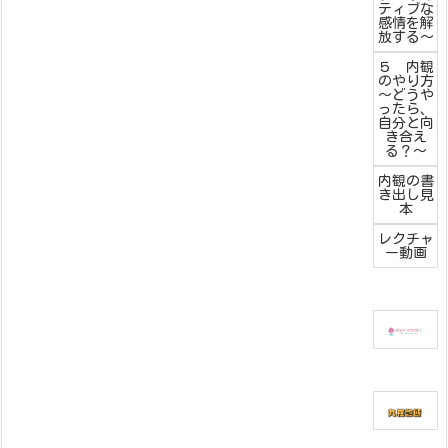
ティブな
感情を解
放する～
５ 内観
のやり方
～どうや
ったら、
自分と向
き合え
る？～
内観の書
き出し見
本
レクチャ
ー動画