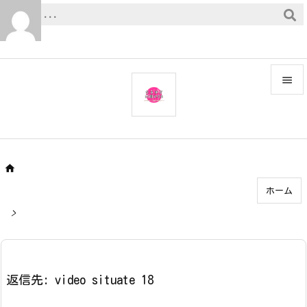


メニュ

サイド


ホーム
前へ

>
次へ

検索
返信先: video situate 18