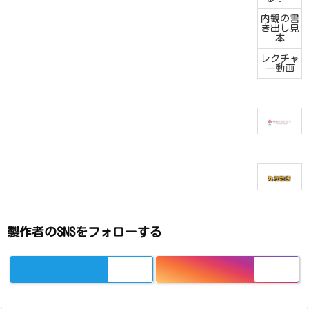
内観の書
き出し見
本
レクチャ
ー動画
製作者のSNSをフォローする