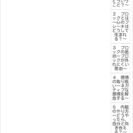
どういう
こと？～
２ ブロ
ックとは
～心のブ
レーキは
どうして
生まれ
る？～
３ ブロ
ックの抵
抗～ブロ
ックが外
れにくい
理由～
４ 感情
の取り扱
い～ネガ
ティブな
感情を解
放する～
５ 内観
のやり方
～どうや
ったら、
自分と向
き合え
る？～