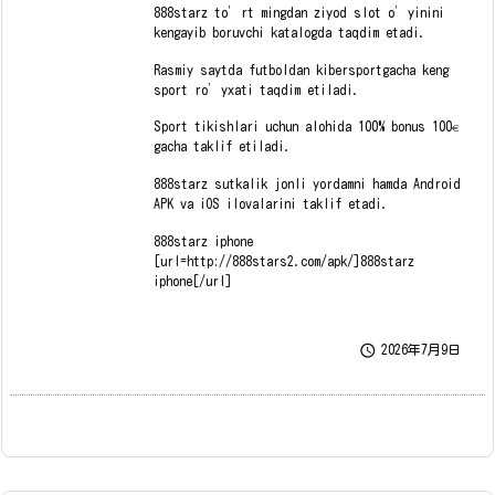
888starz to’rt mingdan ziyod slot o’yinini
kengayib boruvchi katalogda taqdim etadi.
Rasmiy saytda futboldan kibersportgacha keng
sport ro’yxati taqdim etiladi.
Sport tikishlari uchun alohida 100% bonus 100€
gacha taklif etiladi.
888starz sutkalik jonli yordamni hamda Android
APK va iOS ilovalarini taklif etadi.
888starz iphone
[url=http://888stars2.com/apk/]888starz
iphone[/url]

2026年7月9日