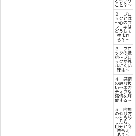
どういう
こと？～
２ ブロ
ックとは
～心のブ
レーキは
どうして
生まれ
る？～
３ ブロ
ックの抵
抗～ブロ
ックが外
れにくい
理由～
４ 感情
の取り扱
い～ネガ
ティブな
感情を解
放する～
５ 内観
のやり方
～どうや
ったら、
自分と向
き合え
る？～