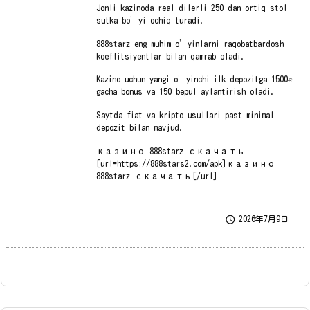
Jonli kazinoda real dilerli 250 dan ortiq stol
sutka bo’yi ochiq turadi.
888starz eng muhim o’yinlarni raqobatbardosh
koeffitsiyentlar bilan qamrab oladi.
Kazino uchun yangi o’yinchi ilk depozitga 1500€
gacha bonus va 150 bepul aylantirish oladi.
Saytda fiat va kripto usullari past minimal
depozit bilan mavjud.
казино 888starz скачать
[url=https://888stars2.com/apk]казино
888starz скачать[/url]

2026年7月9日