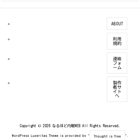
ABOUT
利用
規約
連絡
フォ
ーム
製作
者サ
イト
へ
Copyright ©
2026
なるほど内観WEB
All Rights Reserved.
WordPress Luxeritas Theme is provided by "
".
Thought is free