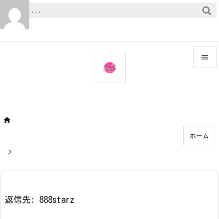


メニュ

サイド


ホーム
前へ

>
次へ

検索
返信先: 888starz