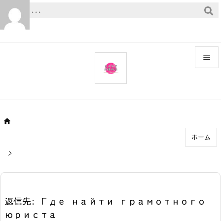


メニュ

サイド


ホーム
前へ

>
次へ

検索
返信先: Где найти грамотного
юриста