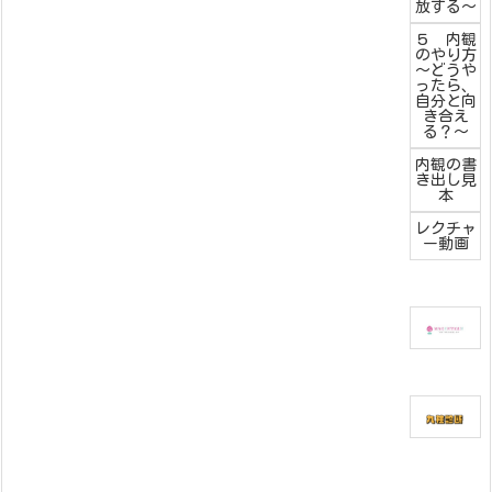
放する～
５ 内観
のやり方
～どうや
ったら、
自分と向
き合え
る？～
内観の書
き出し見
本
レクチャ
ー動画