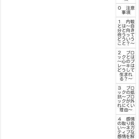
０ 注意
事項
１ 内観
とは～自
分と向き
合うって
どういう
こと？～
２ ブロ
ックとは
～心のブ
レーキは
どうして
生まれ
る？～
３ ブロ
ックの抵
抗～ブロ
ックが外
れにくい
理由～
４ 感情
の取り扱
い～ネガ
ティブな
感情を解