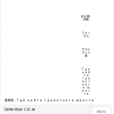
非公開:
HOME
›
フォー
ラム
›
アウト
プット
板
›
Где
най
ти
гра
мот
ног
о ю
рис
та
›
返信先: Где найти грамотного юриста
2026年7月9日 2:52 AM
#48153