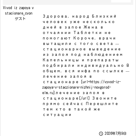
Vivod iz zapoya v
stacionare_cvon
Здорова, народ Близкий
ゲスト
человек уже несколько
дней в запое Жена в
отчаянии Таблетки не
помогают Короче, врачи
вытащили с того света —
стационарное выведение
из запоя под наблюдением
Капельницы и препараты
подбирали индивидуально В
общем, вся инфа по ссылке —
лечение запоя в
стационаре [url=https://vyvod-iz-
zapoya-v-staczionare-nizhnij-novgorod-
elm.ru]лечение запоя в
стационаре[/url] Звоните
прямо сейчас Перешлите
тем кто в такой же
ситуации

2026年7月9日