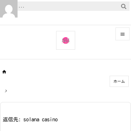


メニュ

サイド


ホーム
前へ

>
次へ

検索
返信先: solana casino