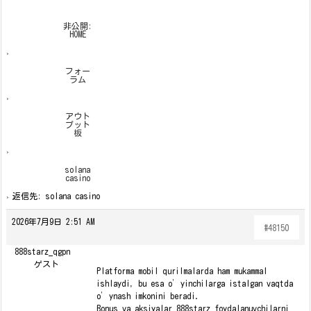
非公開:
HOME
›
フォー
ラム
›
アウト
プット
板
›
solana
casino
›
返信先: solana casino
2026年7月9日 2:51 AM
#48150
888starz_qgpn
ゲスト
Platforma mobil qurilmalarda ham mukammal
ishlaydi, bu esa o’yinchilarga istalgan vaqtda
o’ynash imkonini beradi.
Bonus va aksiyalar 888starz foydalanuvchilarni