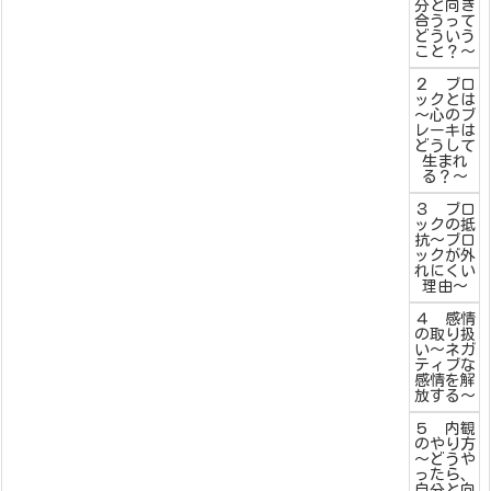
分と向き
合うって
どういう
こと？～
２ ブロ
ックとは
～心のブ
レーキは
どうして
生まれ
る？～
３ ブロ
ックの抵
抗～ブロ
ックが外
れにくい
理由～
４ 感情
の取り扱
い～ネガ
ティブな
感情を解
放する～
５ 内観
のやり方
～どうや
ったら、
自分と向