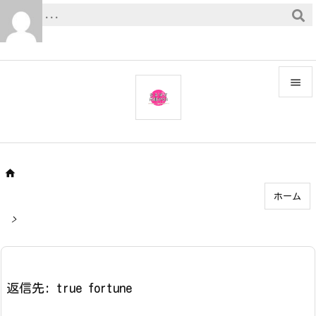


メニュ

サイド


ホーム
前へ

>
次へ

検索
返信先: true fortune