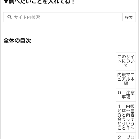
▼調べたいことを入れてね！
全体の目次
このサイ
トについ
て
内観マニ
ュアル本
編
０ 注意
事項
１ 内観
とは～自
分と向き
合うって
どういう
こと？～
２ ブロ