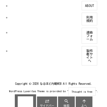
ABOUT
利用
規約
連絡
フォ
ーム
製作
者サ
イト
へ
Copyright ©
2026
なるほど内観WEB
All Rights Reserved.
WordPress Luxeritas Theme is provided by "
".
Thought is free




ホーム
サイドバー
検索
上へ