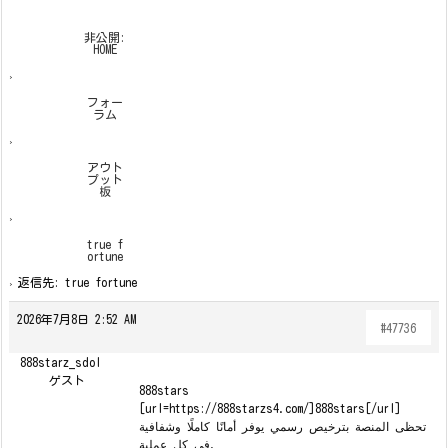
非公開:
HOME
›
フォー
ラム
›
アウト
プット
板
›
true f
ortune
›
返信先: true fortune
2026年7月8日 2:52 AM
#47736
888starz_sdol
ゲスト
888stars
[url=https://888starzs4.com/]888stars[/url]
تحظى المنصة بترخيص رسمي يوفر أمانًا كاملًا وشفافية
في كل عملية.