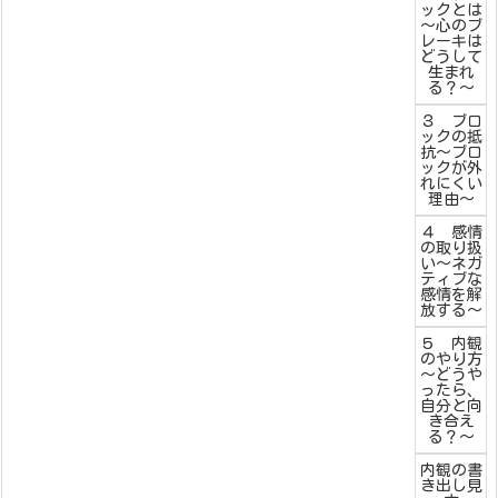
ックとは
～心のブ
レーキは
どうして
生まれ
る？～
３ ブロ
ックの抵
抗～ブロ
ックが外
れにくい
理由～
４ 感情
の取り扱
い～ネガ
ティブな
感情を解
放する～
５ 内観
のやり方
～どうや
ったら、
自分と向
き合え
る？～
内観の書
き出し見