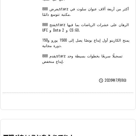
يعرض 888starz أكثر من أربعة آلاف عنوان سلوت في
مكتبة تتوسع دائمًا.
يفتح 888starz الرهان على عشرات الرياضات بما فيها
UFC و Dota 2 و CS:GO.
يمنح الكازينو أول إيداع بونصًا يصل إلى 1500 يورو و150
دورة مجانية.
يقدم 888starz تسجيلًا سريعًا بخطوات بسيطة وحد
إيداع منخفض.

2026年7月8日