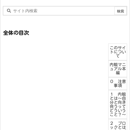
全体の目次
このサイ
トについ
て
内観マニ
ュアル本
編
０ 注意
事項
１ 内観
とは～自
分と向き
合うって
どういう
こと？～
２ ブロ
ックとは