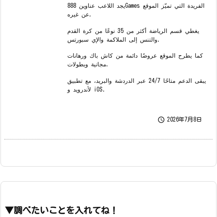
يجد اللاعب عناوين 888Games الفريدة التي تميّز الموقع
عن غيره.
يغطي قسم الرياضة أكثر من 35 نوعًا من كرة القدم
والتنس إلى الملاكمة والإي سبورتس.
كما يطرح الموقع عروضًا دائمة من كاش باك ورهانات
مجانية وبطولات.
يبقى الدعم متاحًا 24/7 عبر الدردشة والبريد، مع تطبيق
لأندرويد و iOS.

2026年7月8日
▼調べたいことを入れてね！