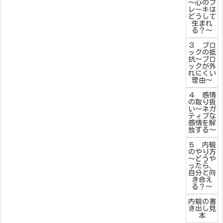
～心のブ
レーキは
どうして
生まれ
る？～
３ ブロ
ックの抵
抗～ブロ
ックが外
れにくい
理由～
４ 感情
の取り扱
い～ネガ
ティブな
感情を解
放する～
５ 内観
のやり方
～どうや
ったら、
自分と向
き合え
る？～
内観の書
き出し見
本