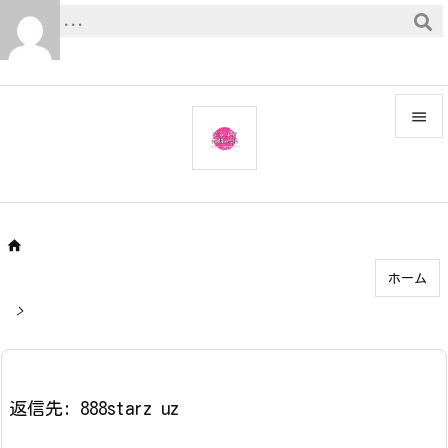


メニュ

サイド


ホーム
前へ

>
次へ

検索
返信先: 888starz uz