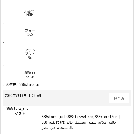
非公開:
HOME
›
フォー
ラム
›
アウト
プット
板
›
888sta
rz uz
›
返信先: 888starz uz
2026年7月8日 1:08 AM
#47189
888starz_rnol
ゲスト
888stars [url=888starzs4.com]888stars[/url]
يقدم 888starz قائمة معرّبة سهلة وتصميمًا يلائم
المستخدم في مصر.