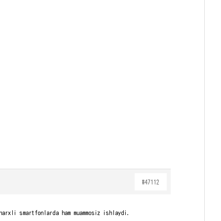
#47112
narxli smartfonlarda ham muammosiz ishlaydi.