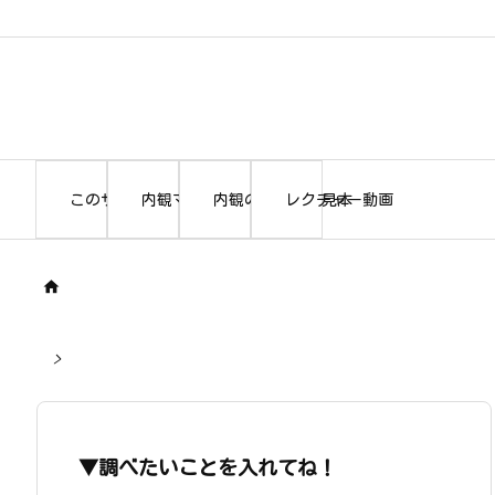
このサイトについて
内観マニュアル本編
内観の書き出し見本
レクチャー動画

>
▼調べたいことを入れてね！