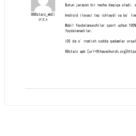
Butun jarayon bir necha daqiqa oladi,
888starz_mkEl
Android ilovasi tez ishlaydi va bo’li
ゲスト
Mobil foydalanuvchilar sport uchun 100
foydalanadilar.
iOS da o’rnatish sodda qadamlar orqal
88starz apk [url=6thavechurch.org]http