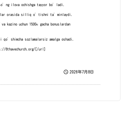
 so’ng ilova ochishga tayyor bo’ladi.
mlar orasida silliq o’tishni ta’minlaydi.
% va kazino uchun 1500€ gacha bonuslardan
i qo’shimcha sozlamalarsiz amalga oshadi.
s://6thavechurch.org/[/url]

2026年7月8日