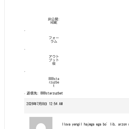
非公開:
HOME
›
フォー
ラム
›
アウト
プット
板
›
888sta
rzuzbe
t
›
返信先: 888starzuzbet
2026年7月8日 12:54 AM
Ilova yengil hajmga ega bo’lib, arzon 