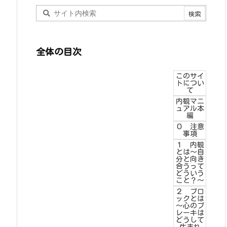
全体の目次
このサイ
トについ
て
内観マニ
ュアル本
編
０ 注意
事項
１ 内観
とは～自
分と向き
合うって
どういう
こと？～
２ ブロ
ックとは
～心のブ
レーキは
どうして