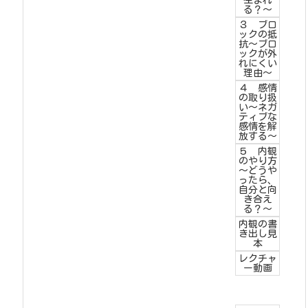
生まれ
る？～
３ ブロ
ックの抵
抗～ブロ
ックが外
れにくい
理由～
４ 感情
の取り扱
い～ネガ
ティブな
感情を解
放する～
５ 内観
のやり方
～どうや
ったら、
自分と向
き合え
る？～
内観の書
き出し見
本
レクチャ
ー動画