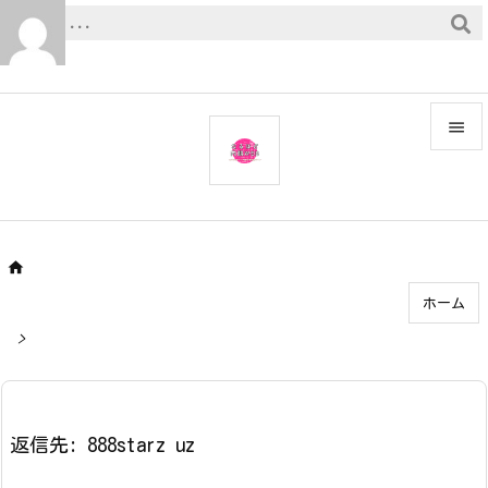


メニュ

サイド


ホーム
前へ

>
次へ

検索
返信先: 888starz uz