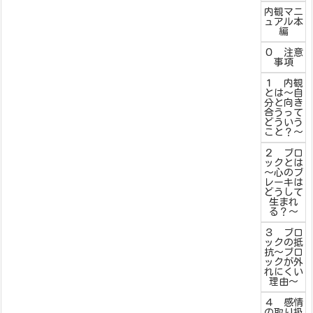
内観マニ
ュアル本
編
０ 注意
事項
１ 内観
とは～自
分と向き
合うって
どういう
こと？～
２ ブロ
ックとは
～心のブ
レーキは
どうして
生まれ
る？～
３ ブロ
ックの抵
抗～ブロ
ックが外
れにくい
理由～
４ 感情
の取り扱