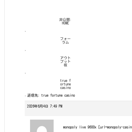
非公開:
HOME
›
フォー
ラム
›
アウト
プット
板
›
true f
ortune
casino
›
返信先: true fortune casino
2026年6月4日 7:49 PM
monopoly live 9600x [url=monopoly-casin