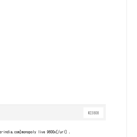
#23808
o-india.com]monopoly live 9600x[/url] .