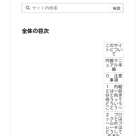
全体の目次
このサイ
トについ
て
内観マニ
ュアル本
編
０ 注意
事項
１ 内観
とは～自
分と向き
合うって
どういう
こと？～
２ ブロ
ックとは
～心のブ
レーキは
どうして