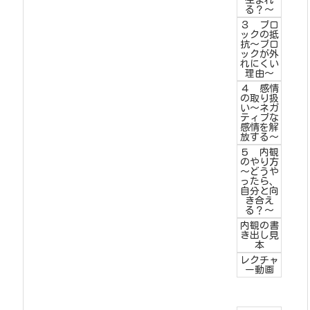
生まれ
る？～
３ ブロ
ックの抵
抗～ブロ
ックが外
れにくい
理由～
４ 感情
の取り扱
い～ネガ
ティブな
感情を解
放する～
５ 内観
のやり方
～どうや
ったら、
自分と向
き合え
る？～
内観の書
き出し見
本
レクチャ
ー動画