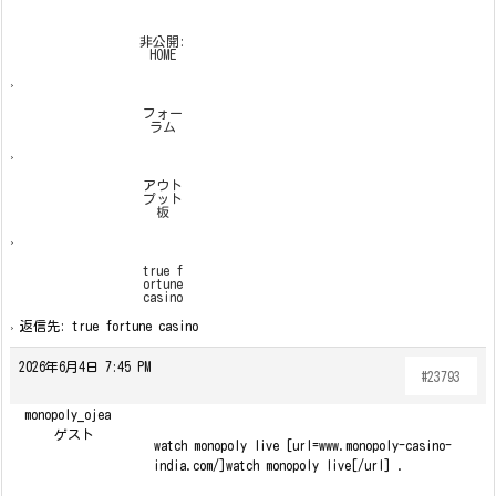
非公開:
HOME
›
フォー
ラム
›
アウト
プット
板
›
true f
ortune
casino
›
返信先: true fortune casino
2026年6月4日 7:45 PM
#23793
monopoly_ojea
ゲスト
watch monopoly live [url=www.monopoly-casino-
india.com/]watch monopoly live[/url] .