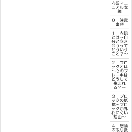
内観マニ
ュアル本
編
０ 注意
事項
１ 内観
とは～自
分と向き
合うって
どういう
こと？～
２ ブロ
ックとは
～心のブ
レーキは
どうして
生まれ
る？～
３ ブロ
ックの抵
抗～ブロ
ックが外
れにくい
理由～
４ 感情
の取り扱