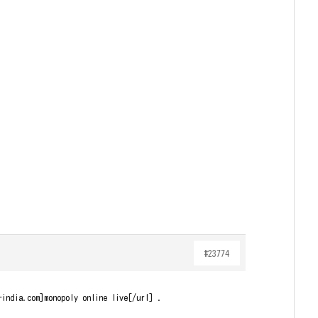
#23774
-india.com]monopoly online live[/url] .