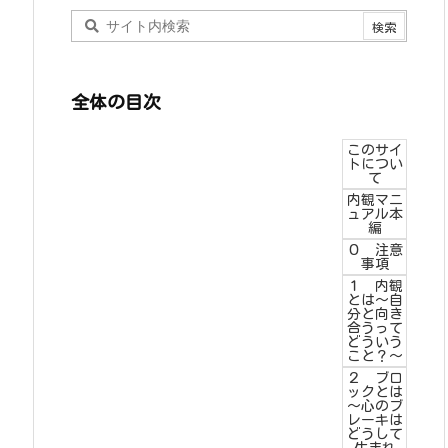
全体の目次
このサイ
トについ
て
内観マニ
ュアル本
編
０ 注意
事項
１ 内観
とは～自
分と向き
合うって
どういう
こと？～
２ ブロ
ックとは
～心のブ
レーキは
どうして