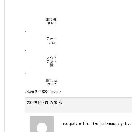
非公開:
HOME
›
フォー
ラム
›
アウト
プット
板
›
888sta
rz uz
›
返信先: 888starz uz
2026年6月4日 7:40 PM
monopoly online live [url=monopoly-live