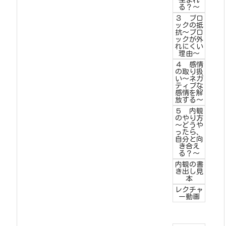
生まれ
る？～
３ ブロ
ックの抵
抗～ブロ
ックが外
れにくい
理由～
４ 感情
の取り扱
い～ネガ
ティブな
感情を解
放する～
５ 内観
のやり方
～どうや
ったら、
自分と向
き合え
る？～
内観の書
き出し見
本
レクチャ
ー動画