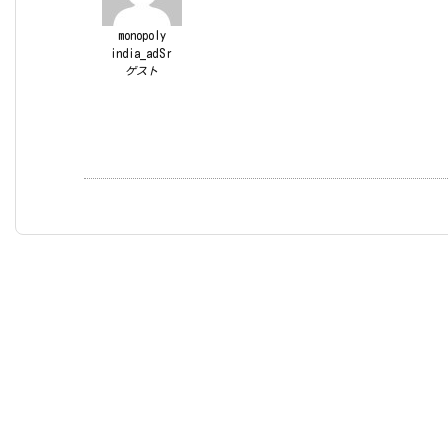
monopoly
india_adSr
ゲスト