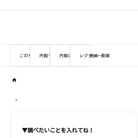
このサイトについて
内観マニュアル本編
内観の書き出し見本
レクチャー動画

>
▼調べたいことを入れてね！