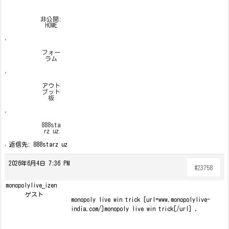
非公開:
HOME
›
フォー
ラム
›
アウト
プット
板
›
888sta
rz uz
›
返信先: 888starz uz
2026年6月4日 7:36 PM
#23758
monopolylive_izen
ゲスト
monopoly live win trick [url=www.monopolylive-
india.com/]monopoly live win trick[/url] .