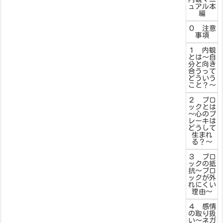
ュアル本
編
０ 注意
事項
１ 内観
とは～自
分と向き
合うって
どういう
こと？～
２ ブロ
ックとは
～心のブ
レーキは
どうして
生まれ
る？～
３ ブロ
ックの抵
抗～ブロ
ックが外
れにくい
理由～
４ 感情
の取り扱
い～ネガ