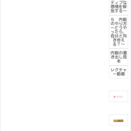
ティブな
感情を解
放する～
５ 内観
のやり方
～どうや
ったら、
自分と向
き合え
る？～
内観の書
き出し見
本
レクチャ
ー動画