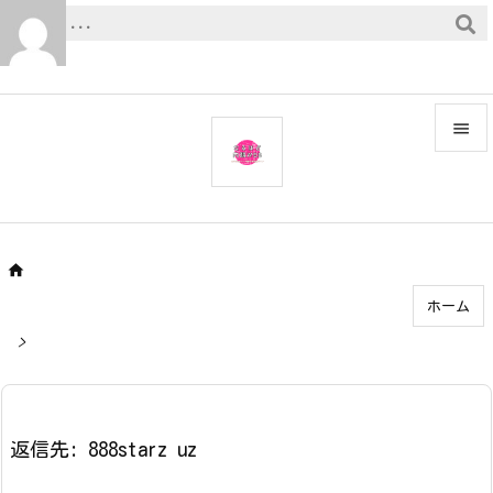


メニュ

サイド


ホーム
前へ

>
次へ

検索
返信先: 888starz uz