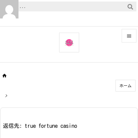


メニュ

サイド


ホーム
前へ

>
次へ

検索
返信先: true fortune casino