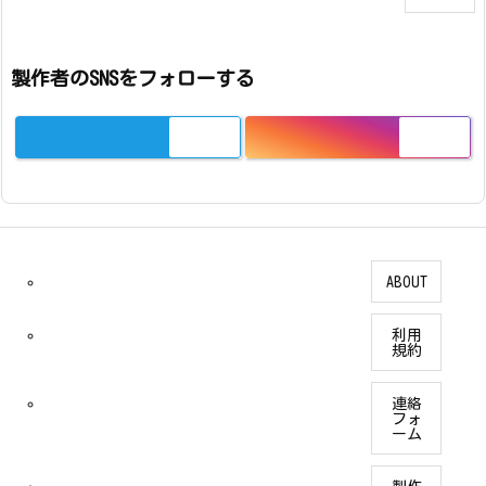
製作者のSNSをフォローする
ABOUT
利用
規約
連絡
フォ
ーム