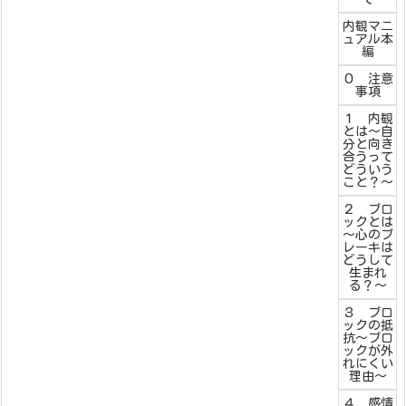
内観マニ
ュアル本
編
０ 注意
事項
１ 内観
とは～自
分と向き
合うって
どういう
こと？～
２ ブロ
ックとは
～心のブ
レーキは
どうして
生まれ
る？～
３ ブロ
ックの抵
抗～ブロ
ックが外
れにくい
理由～
４ 感情