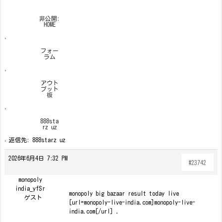
非公開:
HOME
›
フォー
ラム
›
アウト
プット
板
›
888sta
rz uz
›
返信先: 888starz uz
2026年6月4日 7:32 PM
#23742
monopoly
india_yfSr
monopoly big bazaar result today live
ゲスト
[url=monopoly-live-india.com]monopoly-live-
india.com[/url] .