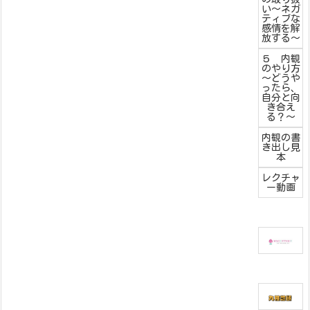
い～ネガ
ティブな
感情を解
放する～
５ 内観
のやり方
～どうや
ったら、
自分と向
き合え
る？～
内観の書
き出し見
本
レクチャ
ー動画