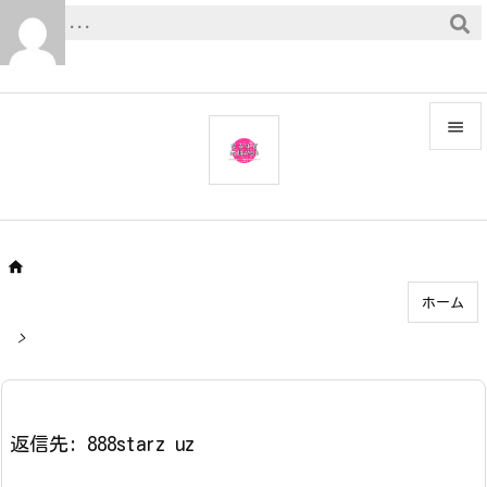


メニュ

サイド


ホーム
前へ

>
次へ

検索
返信先: 888starz uz