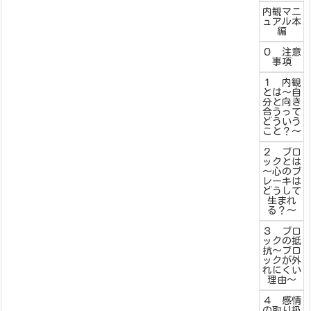
内観マニ
ュアル本
編
０ 注意
事項
１ 内観
とは～自
分と向き
合うって
どういう
こと？～
２ ブロ
ックとは
～心のブ
レーキは
どうして
生まれ
る？～
３ ブロ
ックの抵
抗～ブロ
ックが外
れにくい
理由～
４ 感情
の取り扱