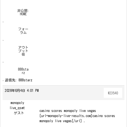
非公開:
HOME
›
フォー
ラム
›
アウト
プット
板
›
888sta
rz
›
返信先: 888starz
2026年6月4日 4:01 PM
#23540
monopoly
live_qsmt
casino scores monopoly live vegas
ゲスト
[url=monopoly-live-results.com]casino scores
monopoly live vegas[/url] .