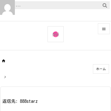


メニュ

サイド


ホーム
前へ

>
次へ

検索
返信先: 888starz