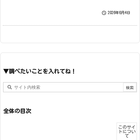

2026年6月4日
▼調べたいことを入れてね！
全体の目次
このサイ
トについ
て