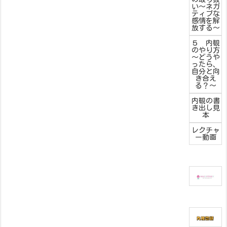
い～ネガ
ティブな
感情を解
放する～
５ 内観
のやり方
～どうや
ったら、
自分と向
き合え
る？～
内観の書
き出し見
本
レクチャ
ー動画