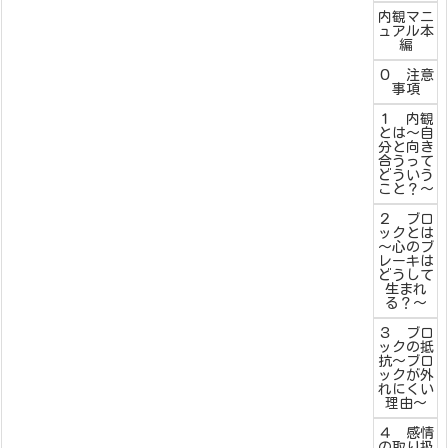
内観マニ
ュアル本
編
０ 注意
事項
１ 内観
とは～自
分と向き
合うって
どういう
こと？～
２ ブロ
ックとは
～心のブ
レーキは
どうして
生まれ
る？～
３ ブロ
ックの抵
抗～ブロ
ックが外
れにくい
理由～
４ 感情
の取り扱