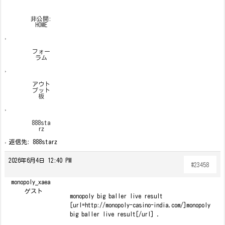
非公開:
HOME
›
フォー
ラム
›
アウト
プット
板
›
888sta
rz
›
返信先: 888starz
2026年6月4日 12:40 PM
#23458
monopoly_xaea
ゲスト
monopoly big baller live result
[url=http://monopoly-casino-india.com/]monopoly
big baller live result[/url] .