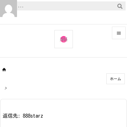


メニュ

サイド


ホーム
前へ

>
次へ

検索
返信先: 888starz