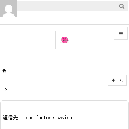


メニュ

サイド


ホーム
前へ

>
次へ

検索
返信先: true fortune casino