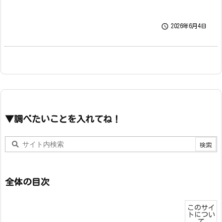

2026年6月4日
▼調べたいことを入れてね！
全体の目次
このサイ
トについ
て