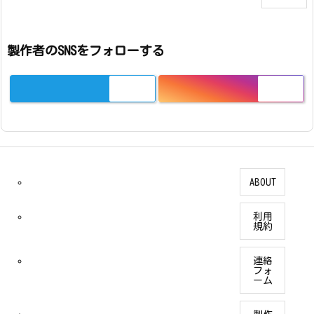
製作者のSNSをフォローする
ABOUT
利用
規約
連絡
フォ
ーム