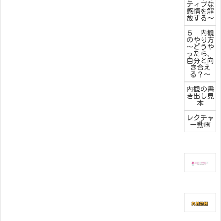
ティブな
感情を解
放する～
５ 内観
のやり方
～どうや
ったら、
自分と向
き合え
る？～
内観の書
き出し見
本
レクチャ
ー動画