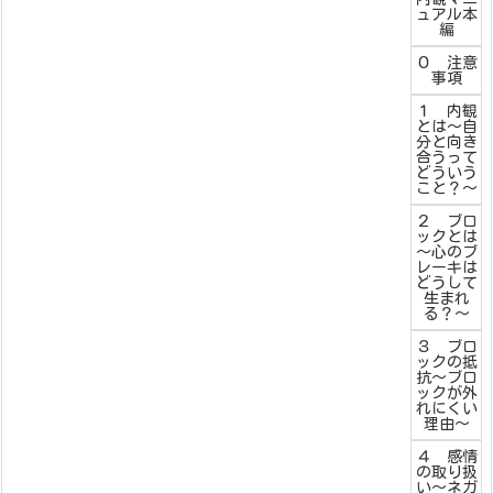
ュアル本
編
０ 注意
事項
１ 内観
とは～自
分と向き
合うって
どういう
こと？～
２ ブロ
ックとは
～心のブ
レーキは
どうして
生まれ
る？～
３ ブロ
ックの抵
抗～ブロ
ックが外
れにくい
理由～
４ 感情
の取り扱
い～ネガ