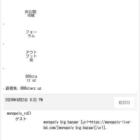
非公開:
HOME
›
フォー
ラム
›
アウト
プット
板
›
888sta
rz uz
›
返信先: 888starz uz
2026年6月2日 9:32 PM
#23013
monopoly_rcEl
ゲスト
monopoly big bazaar [url=https://monopoly-live-
bd.com/]monopoly big bazaar[/url].