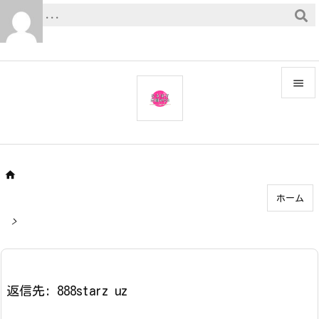


メニュ

サイド


ホーム
前へ

>
次へ

検索
返信先: 888starz uz