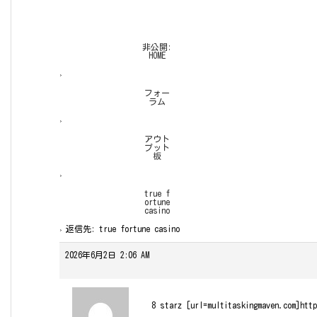
非公開:
HOME
›
フォー
ラム
›
アウト
プット
板
›
true f
ortune
casino
›
返信先: true fortune casino
2026年6月2日 2:06 AM
8 starz [url=multitaskingmaven.com]http