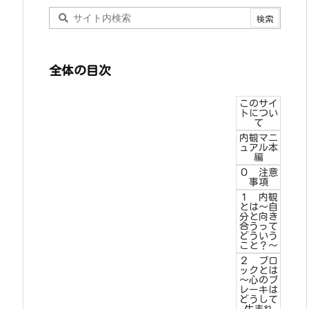
全体の目次
このサイ
トについ
て
内観マニ
ュアル本
編
０ 注意
事項
１ 内観
とは～自
分と向き
合うって
どういう
こと？～
２ ブロ
ックとは
～心のブ
レーキは
どうして