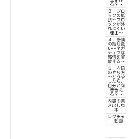
生まれ
る？～
３ ブロ
ックの抵
抗～ブロ
ックが外
れにくい
理由～
４ 感情
の取り扱
い～ネガ
ティブな
感情を解
放する～
５ 内観
のやり方
～どうや
ったら、
自分と向
き合え
る？～
内観の書
き出し見
本
レクチャ
ー動画