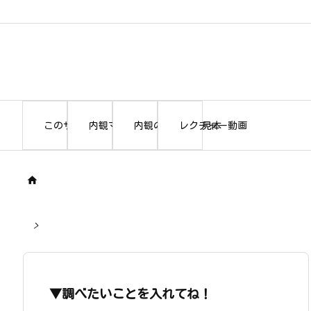
このサイトについて
内観マニュアル本編
内観の書き出し見本
レクチャー動画

>
▼調べたいことを入れてね！