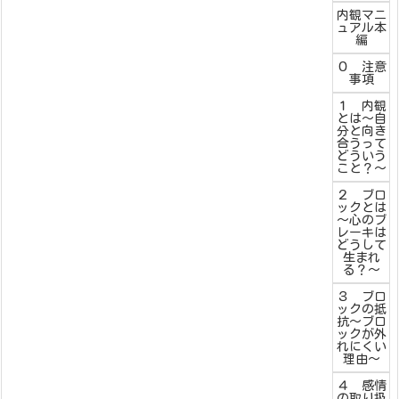
内観マニ
ュアル本
編
０ 注意
事項
１ 内観
とは～自
分と向き
合うって
どういう
こと？～
２ ブロ
ックとは
～心のブ
レーキは
どうして
生まれ
る？～
３ ブロ
ックの抵
抗～ブロ
ックが外
れにくい
理由～
４ 感情
の取り扱