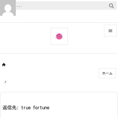


メニュ

サイド


ホーム
前へ

>
次へ

検索
返信先: true fortune