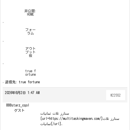
非公開:
HOME
›
フォー
ラム
›
アウト
プット
板
›
true f
ortune
›
返信先: true fortune
2026年6月2日 1:47 AM
#22552
888starz_cqol
ゲスト
ستارز ثلاث ثمانيات
[url=https://multitaskingmaven.com/]ستارز ثلاث
ثمانيات[/url].