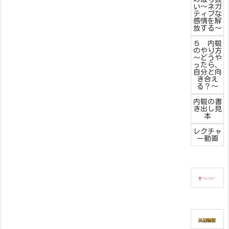
い～ネガ
ティブな
感情を解
放する～
５ 内観
のやり方
～どうや
ったら、
自分と向
き合え
る？～
内観の書
き出し見
本
レクチャ
ー動画