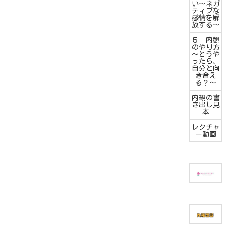
い～ネガ
ティブな
感情を解
放する～
５ 内観
のやり方
～どうや
ったら、
自分と向
き合え
る？～
内観の書
き出し見
本
レクチャ
ー動画