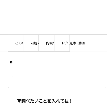
このサイトについて
内観マニュアル本編
内観の書き出し見本
レクチャー動画

>
▼調べたいことを入れてね！