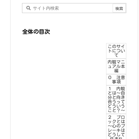
全体の目次
このサイ
トについ
て
内観マニ
ュアル本
編
０ 注意
事項
１ 内観
とは～自
分と向き
合うって
どういう
こと？～
２ ブロ
ックとは
～心のブ
レーキは
どうして