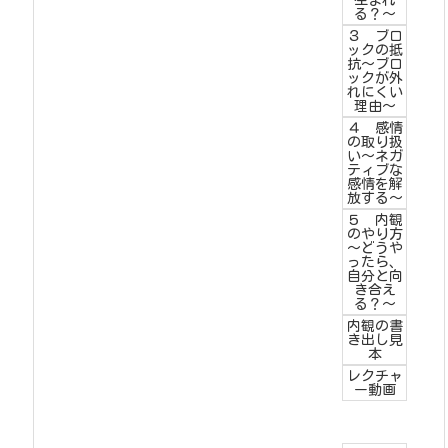
生まれ
る？～
３ ブロ
ックの抵
抗～ブロ
ックが外
れにくい
理由～
４ 感情
の取り扱
い～ネガ
ティブな
感情を解
放する～
５ 内観
のやり方
～どうや
ったら、
自分と向
き合え
る？～
内観の書
き出し見
本
レクチャ
ー動画