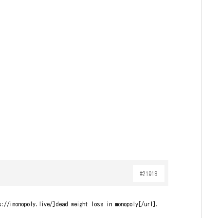
#21918
s://imonopoly.live/]dead weight loss in monopoly[/url].