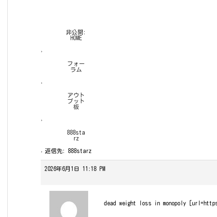
非公開:
HOME
›
フォー
ラム
›
アウト
プット
板
›
888sta
rz
›
返信先: 888starz
2026年6月1日 11:18 PM
dead weight loss in monopoly [url=http