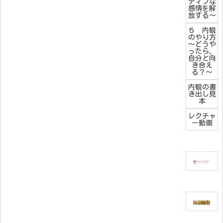
ティブな
感情を解
放する～
５ 内観
のやり方
～どうや
ったら、
自分と向
き合え
る？～
内観の書
き出し見
本
レクチャ
ー動画