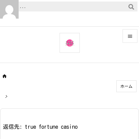


メニュ

サイド


ホーム
前へ

>
次へ

検索
返信先: true fortune casino