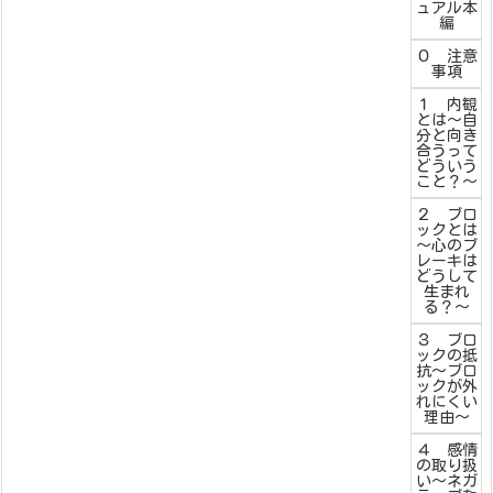
ュアル本
編
０ 注意
事項
１ 内観
とは～自
分と向き
合うって
どういう
こと？～
２ ブロ
ックとは
～心のブ
レーキは
どうして
生まれ
る？～
３ ブロ
ックの抵
抗～ブロ
ックが外
れにくい
理由～
４ 感情
の取り扱
い～ネガ