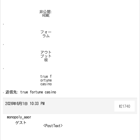
非公開:
HOME
›
フォー
ラム
›
アウト
プット
板
›
true f
ortune
casino
›
返信先: true fortune casino
2026年6月1日 10:33 PM
#21740
monopoly_aaor
ゲスト
<PostText>