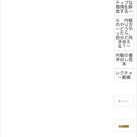
ティブな
感情を解
放する～
５ 内観
のやり方
～どうや
ったら、
自分と向
き合え
る？～
内観の書
き出し見
本
レクチャ
ー動画