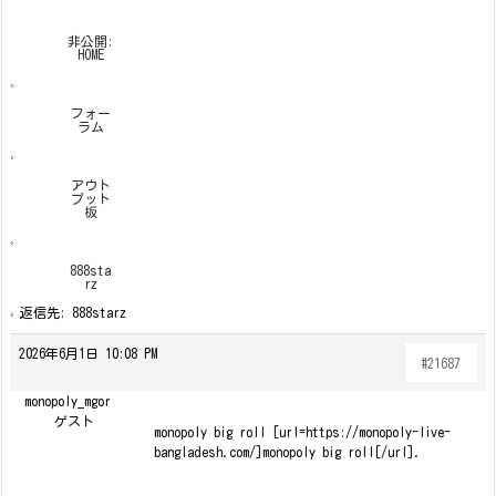
非公開:
HOME
›
フォー
ラム
›
アウト
プット
板
›
888sta
rz
›
返信先: 888starz
2026年6月1日 10:08 PM
#21687
monopoly_mgor
ゲスト
monopoly big roll [url=https://monopoly-live-
bangladesh.com/]monopoly big roll[/url].