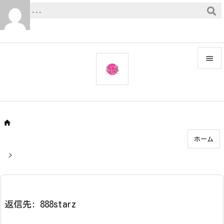


メニュ

サイド


ホーム
前へ

>
次へ

検索
返信先: 888starz