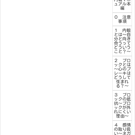
ュアル本
編
０ 注意
事項
１ 内観
とは～自
分と向き
合うって
どういう
こと？～
２ ブロ
ックとは
～心のブ
レーキは
どうして
生まれ
る？～
３ ブロ
ックの抵
抗～ブロ
ックが外
れにくい
理由～
４ 感情
の取り扱
い～ネガ