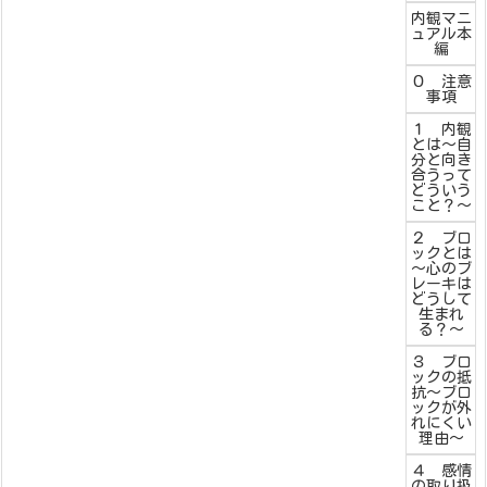
内観マニ
ュアル本
編
０ 注意
事項
１ 内観
とは～自
分と向き
合うって
どういう
こと？～
２ ブロ
ックとは
～心のブ
レーキは
どうして
生まれ
る？～
３ ブロ
ックの抵
抗～ブロ
ックが外
れにくい
理由～
４ 感情
の取り扱