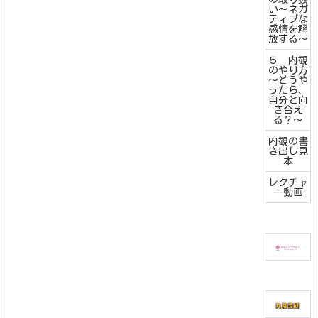
い～ネガ
ティブな
感情を解
放する～
５ 内観
のやり方
～どうや
ったら、
自分と向
き合え
る？～
内観の書
き出し見
本
レクチャ
ー動画