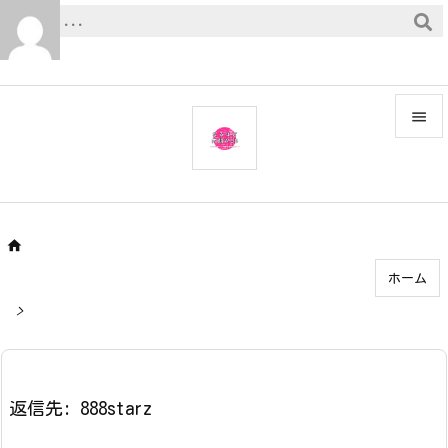


メニュ

サイド


ホーム
前へ

>
次へ

検索
返信先: 888starz