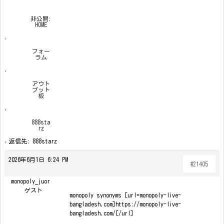
非公開:
HOME
›
フォー
ラム
›
アウト
プット
板
›
888sta
rz
›
返信先: 888starz
2026年6月1日 6:24 PM
#21405
monopoly_juor
ゲスト
monopoly synonyms [url=monopoly-live-
bangladesh.com]https://monopoly-live-
bangladesh.com/[/url]