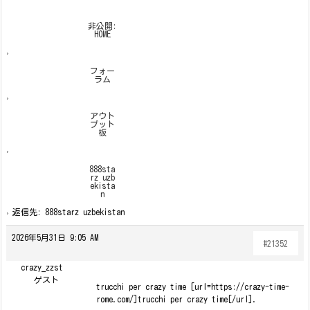
非公開:
HOME
›
フォー
ラム
›
アウト
プット
板
›
888sta
rz uzb
ekista
n
›
返信先: 888starz uzbekistan
2026年5月31日 9:05 AM
#21352
crazy_zzst
ゲスト
trucchi per crazy time [url=https://crazy-time-
rome.com/]trucchi per crazy time[/url].