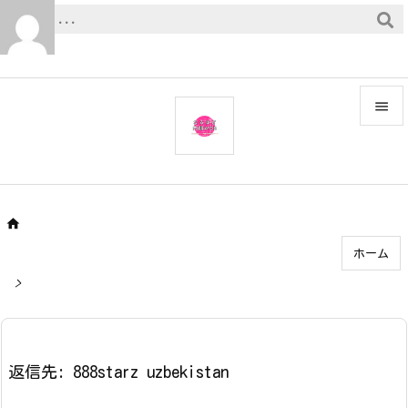


メニュ

サイド


ホーム
前へ

>
次へ

検索
返信先: 888starz uzbekistan