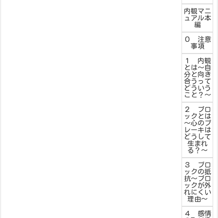
内観マニ
ュアル本
編
０ 注意
事項
１ 内観
とは～自
分と向き
合うって
どういう
こと？～
２ ブロ
ックとは
～心のブ
レーキは
どうして
生まれ
る？～
３ ブロ
ックの抵
抗～ブロ
ックが外
れにくい
理由～
４ 感情