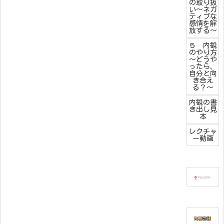
の取り扱
い～ネガ
ティブな
感情を解
放する～
５ 内観
のやり方
～どうや
ったら、
自分と向
き合え
る？～
内観の書
き出し見
本
レクチャ
ー動画