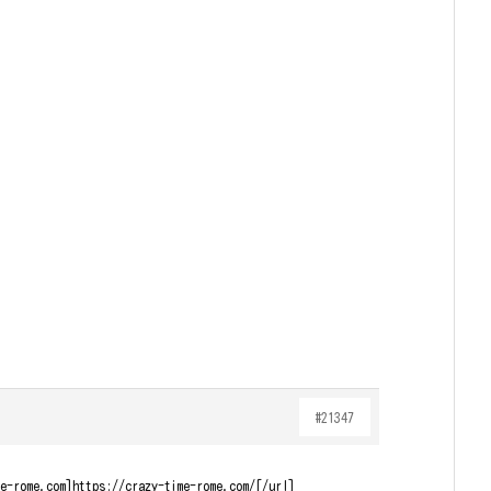
#21347
e-rome.com]https://crazy-time-rome.com/[/url]