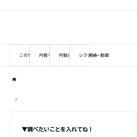
このサイトについて
内観マニュアル本編
内観の書き出し見本
レクチャー動画

>
▼調べたいことを入れてね！