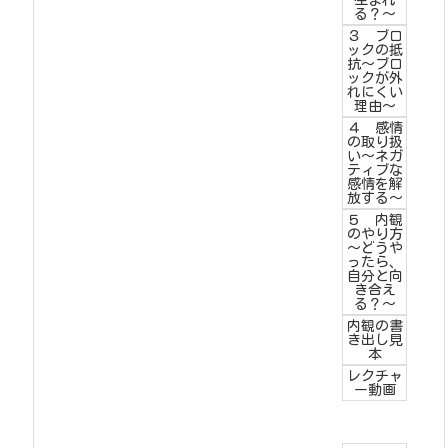
生まれ
る？～
３ ブロ
ックの抵
抗～ブロ
ックが外
れにくい
理由～
４ 感情
の取り扱
い～ネガ
ティブな
感情を解
放する～
５ 内観
のやり方
～どうや
ったら、
自分と向
き合え
る？～
内観の書
き出し見
本
レクチャ
ー動画