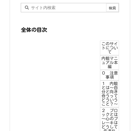
全体の目次
このサイ
トについ
て
内観マニ
ュアル本
編
０ 注意
事項
１ 内観
とは～自
分と向き
合うって
どういう
こと？～
２ ブロ
ックとは
～心のブ
レーキは
どうして