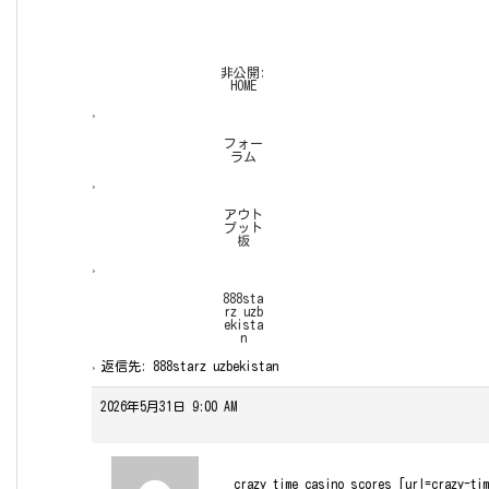
非公開:
HOME
›
フォー
ラム
›
アウト
プット
板
›
888sta
rz uzb
ekista
n
›
返信先: 888starz uzbekistan
2026年5月31日 9:00 AM
crazy time casino scores [url=crazy-tim