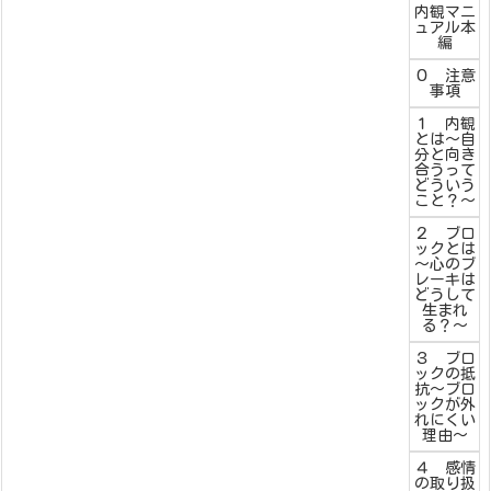
内観マニ
ュアル本
編
０ 注意
事項
１ 内観
とは～自
分と向き
合うって
どういう
こと？～
２ ブロ
ックとは
～心のブ
レーキは
どうして
生まれ
る？～
３ ブロ
ックの抵
抗～ブロ
ックが外
れにくい
理由～
４ 感情
の取り扱