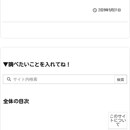

2026年5月31日
▼調べたいことを入れてね！
全体の目次
このサイ
トについ
て