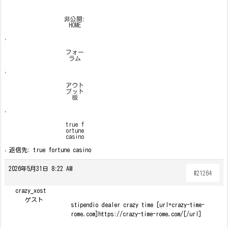
非公開:
HOME
›
フォー
ラム
›
アウト
プット
板
›
true f
ortune
casino
›
返信先: true fortune casino
2026年5月31日 8:22 AM
#21264
crazy_xost
ゲスト
stipendio dealer crazy time [url=crazy-time-
rome.com]https://crazy-time-rome.com/[/url]