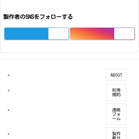
製作者のSNSをフォローする
ABOUT
利用
規約
連絡
フォ
ーム
製作
者サ