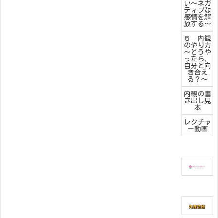
い～ネガ
ティブな
感情を解
放する～
５ 内観
のやり方
～どうや
ったら、
自分と向
き合え
る？～
内観の書
き出し見
本
レクチャ
ー動画