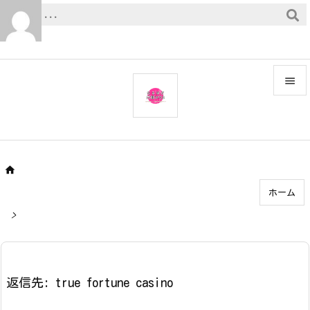


メニュ

サイド


ホーム
前へ

>
次へ

検索
返信先: true fortune casino