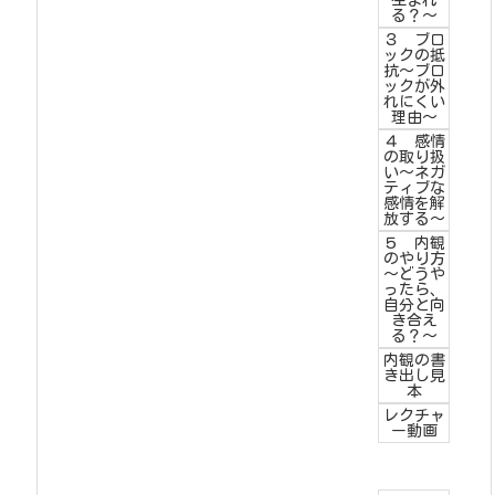
生まれ
る？～
３ ブロ
ックの抵
抗～ブロ
ックが外
れにくい
理由～
４ 感情
の取り扱
い～ネガ
ティブな
感情を解
放する～
５ 内観
のやり方
～どうや
ったら、
自分と向
き合え
る？～
内観の書
き出し見
本
レクチャ
ー動画