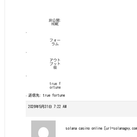
非公開:
HOME
›
フォー
ラム
›
アウト
プット
板
›
true f
ortune
›
返信先: true fortune
2026年5月31日 7:22 AM
solana casino online [url=solanagxy.co