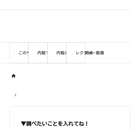
このサイトについて
内観マニュアル本編
内観の書き出し見本
レクチャー動画

>
▼調べたいことを入れてね！