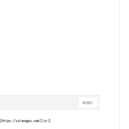
#20931
m]https://solanagxy.com/[/url]