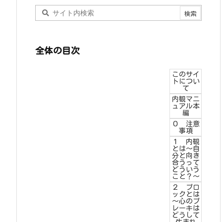
全体の目次
このサイ
トについ
て
内観マニ
ュアル本
編
０ 注意
事項
１ 内観
とは～自
分と向き
合うって
どういう
こと？～
２ ブロ
ックとは
～心のブ
レーキは
どうして