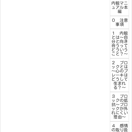
内観マニ
ュアル本
編
０ 注意
事項
１ 内観
とは～自
分と向き
合うって
どういう
こと？～
２ ブロ
ックとは
～心のブ
レーキは
どうして
生まれ
る？～
３ ブロ
ックの抵
抗～ブロ
ックが外
れにくい
理由～
４ 感情
の取り扱