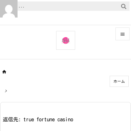


メニュ

サイド


ホーム
前へ

>
次へ

検索
返信先: true fortune casino