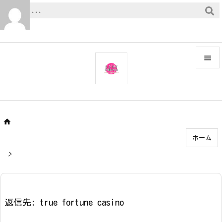


メニュ

サイド


ホーム
前へ

>
次へ

検索
返信先: true fortune casino