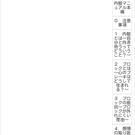
内観マニ
ュアル本
編
０ 注意
事項
１ 内観
とは～自
分と向き
合うって
どういう
こと？～
２ ブロ
ックとは
～心のブ
レーキは
どうして
生まれ
る？～
３ ブロ
ックの抵
抗～ブロ
ックが外
れにくい
理由～
４ 感情
の取り扱