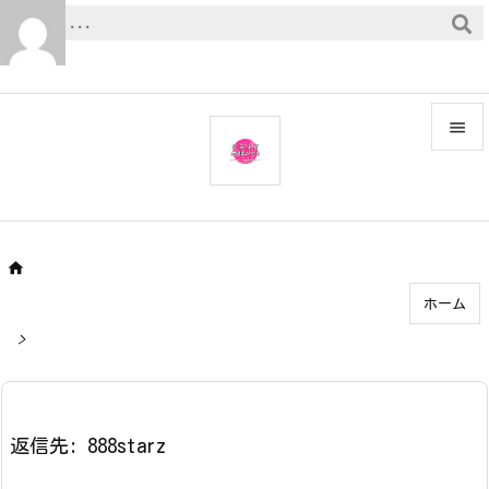


メニュ

サイド


ホーム
前へ

>
次へ

検索
返信先: 888starz