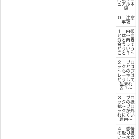
ュアル本
編
０ 注意
事項
１ 内観
とは～自
分と向き
合うって
どういう
こと？～
２ ブロ
ックとは
～心のブ
レーキは
どうして
生まれ
る？～
３ ブロ
ックの抵
抗～ブロ
ックが外
れにくい
理由～
４ 感情
の取り扱
い～ネガ