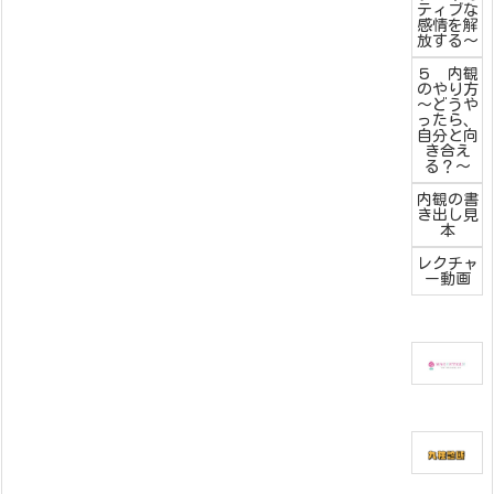
ティブな
感情を解
放する～
５ 内観
のやり方
～どうや
ったら、
自分と向
き合え
る？～
内観の書
き出し見
本
レクチャ
ー動画