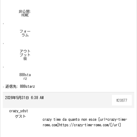
非公開:
HOME
›
フォー
ラム
›
アウト
プット
板
›
888sta
rz
›
返信先: 888starz
2026年5月31日 6:38 AM
#20677
crazy_ydst
ゲスト
crazy time da quanto non esce [url=crazy-time-
rome.com]https://crazy-time-rome.com/[/url]