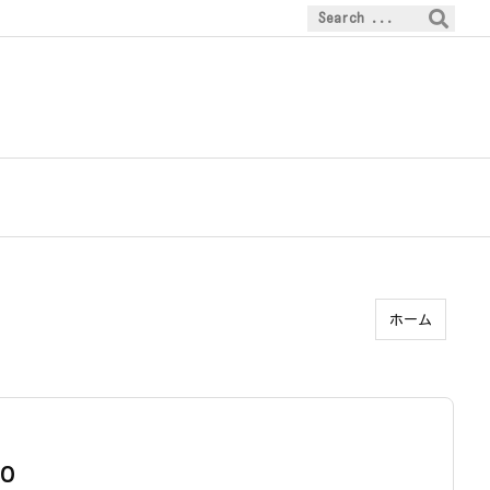
ホーム
o