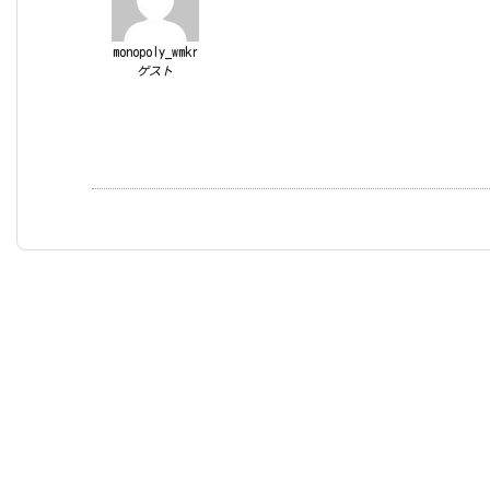
monopoly_wmkr
ゲスト