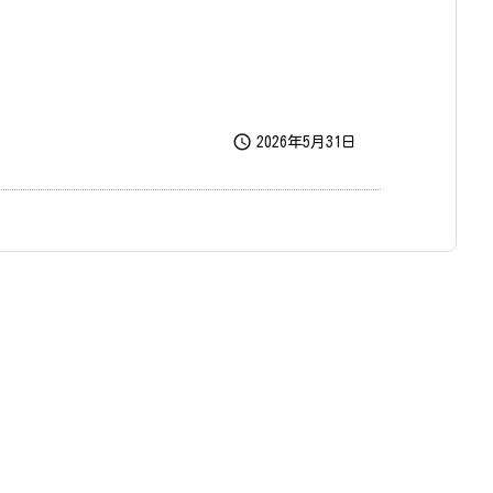

2026年5月31日